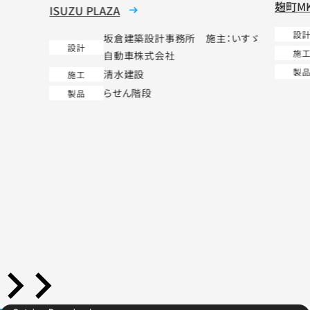
ISUZU PLAZA
坂倉建築設計事務所 施主：いすゞ
設計
自動車株式会社
清水建設
施工
らせん階段
製品
麹町M
設計
施工
製品
…