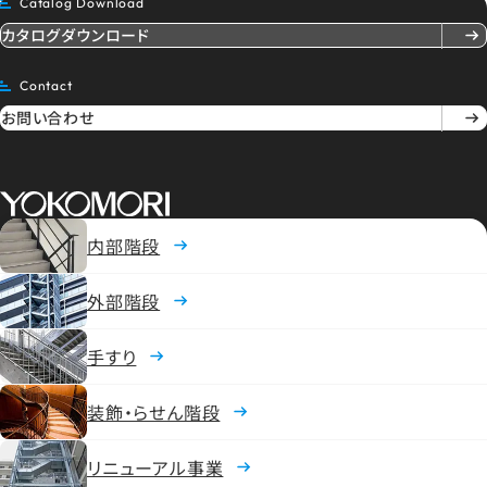
Catalog Download
カタログダウンロード
Contact
お問い合わせ
内部階段
JP
EN
外部階段
ヨコモリの階段とは
手すり
ギャラリー/実績
トピックス
装飾・らせん階段
企業情報
製品情報
会社概要
リニューアル事業
採用情報
企業理念
内部階段