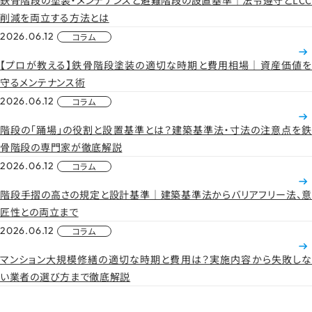
鉄骨階段の塗装・メンテナンスと避難階段の設置基準｜法令遵守とLCC
削減を両立する方法とは
2026.06.12
コラム
【プロが教える】鉄骨階段塗装の適切な時期と費用相場｜資産価値を
守るメンテナンス術
2026.06.12
コラム
階段の「踊場」の役割と設置基準とは？建築基準法・寸法の注意点を鉄
骨階段の専門家が徹底解説
2026.06.12
コラム
階段手摺の高さの規定と設計基準｜建築基準法からバリアフリー法、意
匠性との両立まで
2026.06.12
コラム
マンション大規模修繕の適切な時期と費用は？実施内容から失敗しな
い業者の選び方まで徹底解説