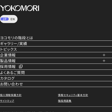
JP
EN
ヨコモリの階段とは
ギャラリー/実績
トピックス
企業情報
製品情報
会社概要
採用情報
企業理念
内部階段
よくあるご質問
社是
外部階段
カタログ
手すり
50の心得
お問い合わせ
装飾・らせん階段
品質方針
リニューアル事業
拠点一覧
トラックバース階段
個人情報保護方針
情報セキュリティ基本方針
沿革
住宅用階段(システア)
サイトマップ
階段用語集
CSR/健康経営