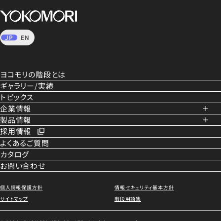
JP
EN
ヨコモリの階段とは
ギャラリー/実績
トピックス
企業情報
製品情報
会社概要
採用情報
企業理念
内部階段
よくあるご質問
社是
外部階段
カタログ
手すり
50の心得
お問い合わせ
装飾・らせん階段
品質方針
リニューアル事業
拠点一覧
トラックバース階段
個人情報保護方針
情報セキュリティ基本方針
沿革
住宅用階段(システア)
サイトマップ
階段用語集
CSR/健康経営